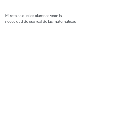
Mi reto es que los alumnos vean la
necesidad de uso real de las matemáticas
y que valoren que en su vida diaria están
rodeados de ella.
Para mí es importante porque veo que
toman esta materia como algo lejano y eso
limita su desempeño posterior.
Google for Education
Certified Innovator Program
info@certifiedinnovators.com
Program FAQ