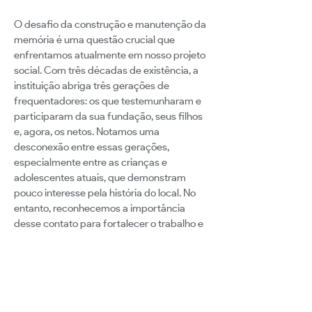
O desafio da construção e manutenção da
memória é uma questão crucial que
enfrentamos atualmente em nosso projeto
social. Com três décadas de existência, a
instituição abriga três gerações de
frequentadores: os que testemunharam e
participaram da sua fundação, seus filhos
e, agora, os netos. Notamos uma
desconexão entre essas gerações,
especialmente entre as crianças e
adolescentes atuais, que demonstram
pouco interesse pela história do local. No
entanto, reconhecemos a importância
desse contato para fortalecer o trabalho e
garantir sua continuidade. Infelizmente, em
2023, perdemos a fundadora do projeto,
cuja saúde já debilitada a afetava há anos,
levando consigo muitas memórias e
informações valiosas. Os demais