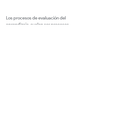
Los procesos de evaluación del
aprendizaje, suelen ser procesos
unidimensionales y monótonos, tanto
desde la perspectiva de los alumnos como
de los docentes. El modelo actual tiene su
enfoque en “aprobar o acreditar” en lugar
de en “aprender”.
Google for Education
Certified Innovator Program
info@certifiedinnovators.com
Program FAQ