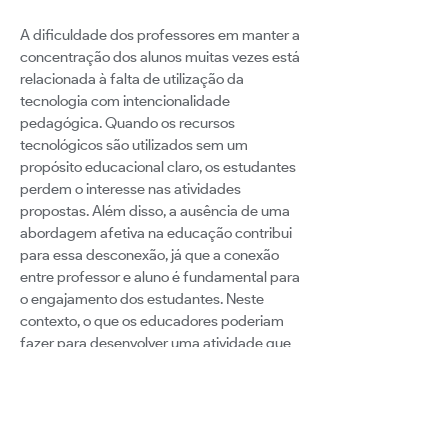
A dificuldade dos professores em manter a
concentração dos alunos muitas vezes está
relacionada à falta de utilização da
tecnologia com intencionalidade
pedagógica. Quando os recursos
tecnológicos são utilizados sem um
propósito educacional claro, os estudantes
perdem o interesse nas atividades
propostas. Além disso, a ausência de uma
abordagem afetiva na educação contribui
para essa desconexão, já que a conexão
entre professor e aluno é fundamental para
o engajamento dos estudantes. Neste
contexto, o que os educadores poderiam
fazer para desenvolver uma atividade que
despertasse nos alunos uma motivação
para que fosse desenvolvida com
excelência? Meu objetivo neste projeto é
encontrar estratégias e soluções para que