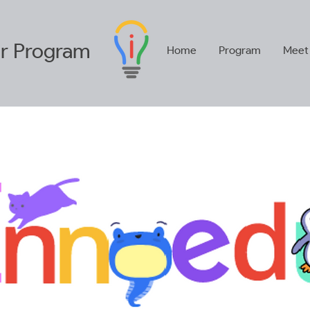
r
Program
Home
Program
Meet